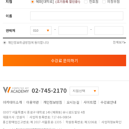
지점
혜화[대학로]
천호점
의정부점
(조기등록 할인중!)
이름
-
-
연락처
전체보기
개인정보취급방침에 동의합니다
수강료 문의하기
02-745-2170
아카데미소개
이용약관
개인정보방침
오시는길
사이트맵
수강료안내
03077 서울특별시 종로구 대학로 149 (혜화동) 유니로드빌딩 4층
대표이사 : 민원식
사업자 등록번호: 717-86-00854
통신판매업신고번호: 제 2017-서울종로-1335
학원등록번호: 제3206호
사업자정보확인