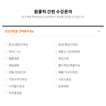
원클릭 간편 수강문의
쉽고 빠르게 관심있는 교육과정의 정보를 조회할 수 있습니다.
관심과정을 선택해주세요
광고/편집디자인
모션/영상디자인
마야 / CG
유튜브 크리에이터
웹툰과정
게임기획
게임원화
웹디자인/퍼블리싱
건축/인테리어
제품/가구디자인
기초시각디자인
기초드로잉
디지털드로잉
단과과정
자격증과정