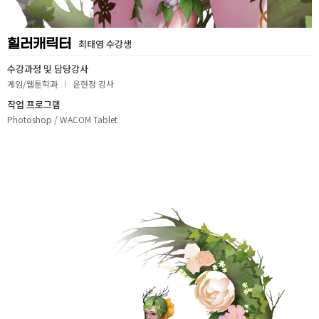
취업지원센터
힐러캐릭터
최태영 수강생
고객상담센터
수강과정 및 담당강사
게임/웹툰학과
윤현정 강사
아카데미소개
작업 프로그램
Photoshop / WACOM Tablet
지점별 홈페이지