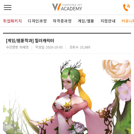
취업패키지
디자인과정
자격증과정
게임/웹툰
지점안내
커뮤니
디자인정규과정
[게임/웹툰학과] 힐러캐릭터
수강생명
최태영
작성일
2020-10-05
조회수
25,889
디자인단과과정
게임과정
자격증과정
커뮤니티
취업패키지