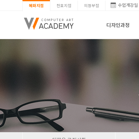
수업개강일
혜화지점
천호지점
의정부점
디자인과정