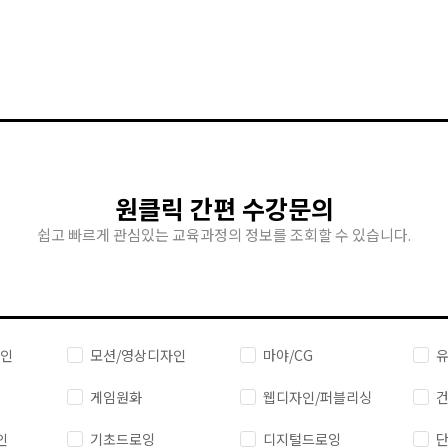
원클릭 간편 수강문의
쉽고 빠르게 관심있는 교육과정의 정보를 조회할 수 있습니다.
자인
모션/영상디자인
마야/CG
유
게임원화
웹디자인/퍼블리싱
건
인
기초드로잉
디지털드로잉