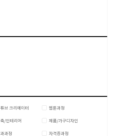
튜브 크리에이터
웹툰과정
축/인테리어
제품/가구디자인
단과과정
자격증과정