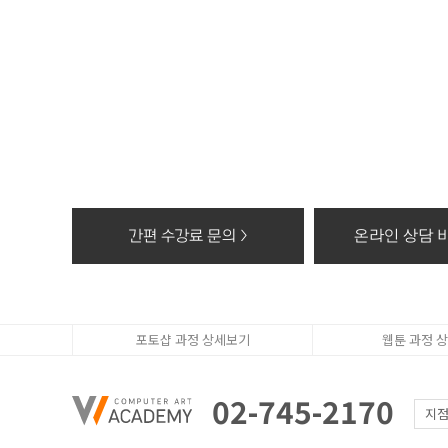
- 과정문의에 대한
3. 수집한 개인정
- 수집한 개인정보
4. 동의를 거부할
- 고객의 더블유
상담, 간편카톡조회
※ 개인정보를 파
- 종이에 출력된 
- 대금결제 및 재
간편 수강료 문의 >
온라인 상담 바
- 전자적 파일 형
포토샵 과정 상세보기
웹툰 과정 
02-745-2170