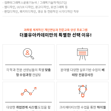
- 컴퓨터그래픽스운용기능사 / 그래픽기술자격(GTQ)
- 웹디자인, UI/UX 디자인, 광고디자인, 모션그래픽 등
- 편집디자인, 패키지디자인, 영상 등 전반적인 시각디자인 직무
과목별 체계적인 개인면담과 전문교육 양성 프로그램
더블유아카데미만의 특별한 선택 이유!
각 학과 전문 선생님들의
특별
맞춤
분야별
다양한 실무기반 수업의
베
형 수업과정
컨설팅
테랑 전문강사진
다양한
취업연계 시스템
도입을 활
크리에이티브한 수업을 통한
하이퀄