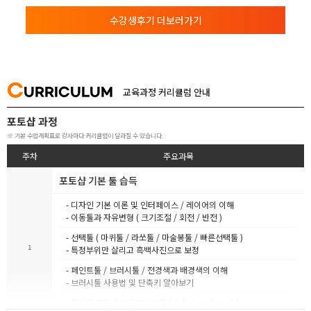
수강생후기 더보러가기
C
URRICULUM
교육과정 커리큘럼 안내
포토샵 과정
※ 기본 수업계획표로 강사마다 커리큘럼이 달라질 수 있습니다.
주차
주요과목
포토샵 기본 툴 습득
- 디자인 기본 이론 및 인터페이스 / 레이어의 이해
- 이동툴과 자유변형 ( 크기조절 / 회전 / 반전 )
- 선택툴 ( 마퀴툴 / 라쏘툴 / 마술봉툴 / 빠른선택툴 )
1
- 특정부위만 살리고 흑백사진으로 보정
- 페인트툴 / 브러시툴 / 전경색과 배경색의 이해
- 브러시툴 사용법 및 단축키 알아보기
- 블렌딩 모드 / 선택영역 보정 ( Select and mask )