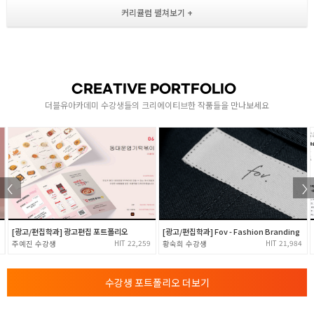
- 블렌딩 모드로 혼합 이해하기
다양한 툴 기능 습득 및 실습
- 그라디언트툴 / 스마트 오브젝트 개념 이해
- 복제툴 / 리퀴파이 / 도장툴 / 스팟힐링브러시
- 힐링브러시 / 패치툴 / Content Aware Fill
CREATIVE PORTFOLIO
2
더블유아카데미 수강생들의 크리에이티브한 작품들을 만나보세요
- 펜툴 / 패스(Path)의 이해 / 펜툴 다루기(직선/곡선)
- 펜툴로 객체 누끼따기
- 셰이프툴 (사각형/둥근사각형/원형/다각형/선형툴)
- 셰이프레이어 이해하기
다양한 툴 기능 습득 및 실습
- 클리핑 마스크 / 정확한 작업을 위한 가이드선
- 클리핑 마스크의 이해 및 사용법 익히기
[광고/편집학과] Fov - Fashion Branding
[광고/편집학과] 광고편집 포트폴리오
- 보정 메뉴 알아보기 ( Adjustments )
59
21,984
11,942
황숙희
3
정*아
- 보정 레이어 사용하기 ( Layers )
- 색상채널과 알파채널의 이해 및 사용법 익히기
- 채널을 활용하여 ( 구름,머리카락 등 ) 선택영역 잡기
수강생 포트폴리오 더보기
- 레이어 마스크의 이해
- 레이어 마스크를 사용하는 이유 및 사용법 익히기