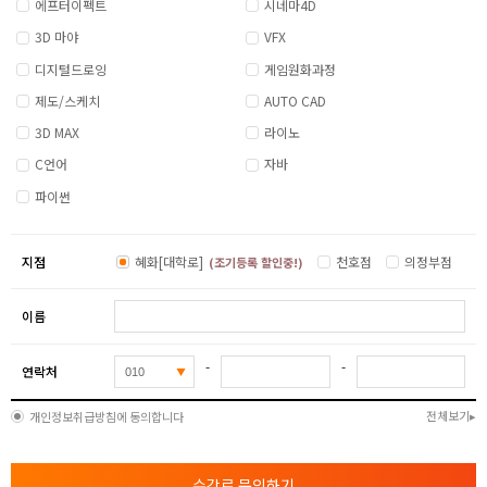
에프터이펙트
시네마4D
3D 마야
VFX
디지털드로잉
게임원화과정
제도/스케치
AUTO CAD
3D MAX
라이노
C언어
자바
파이썬
지점
혜화[대학로]
천호점
의정부점
(조기등록 할인중!)
이름
-
-
연락처
전체보기
개인정보취급방침에 동의합니다
수강료 문의하기