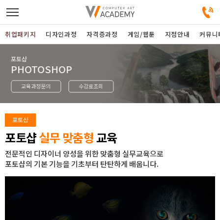
취업패키지
디자인과정
자격증과정
게임/웹툰
지점안내
커뮤니
포토샵
디자인정규과정
PHOTOSHOP
교육과정문의
수강료조회
디자인단과과정
게임과정
포토샵
포토샵
실무 맞춤형
교육
자격증과정
전문적인 디자이너 양성을 위한 맞춤형 실무교육으로
포토샵의 기본 기능을 기초부터 탄탄하게 배웁니다.
커뮤니티
취업패키지