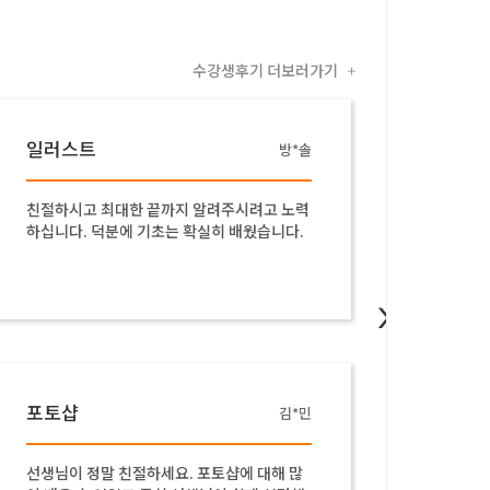
수강생후기 더보러가기
+
일러스트
포토
방*솔
친절하시고 최대한 끝까지 알려주시려고 노력
아무것도
하십니다. 덕분에 기초는 확실히 배웠습니다.
에 걱정
쳐 주셔
언제나 
되었습니
>
포토샵
일러
김*민
선생님이 정말 친절하세요. 포토샵에 대해 많
일러스트