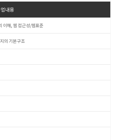
수업내용
의 이해, 웹 접근성/웹표준
페이지의 기본구조