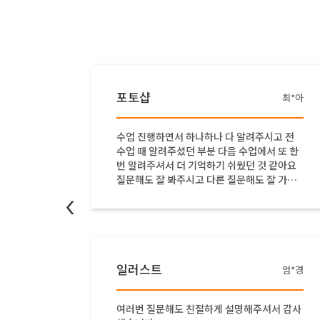
포토샵
구*선
최*아
 알려주
수업 진행하면서 하나하나 다 알려주시고 전
수업 때 알려주셨던 부분 다음 수업에서 또 한
번 알려주셔서 더 기억하기 쉬웠던 것 같아요
질문해도 잘 봐주시고 다른 질문해도 잘 가르
쳐 주셨어요
<
일러스트
장*지
엄*경
 개인적
여러번 질문해도 친절하게 설명해주셔서 감사