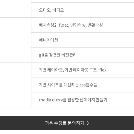
오디오, 비디오
배치속성2 : float, 변형속성, 변환속성
애니메이션
git을 활용한 버전관리
가변 레이아웃, 가변 레이아웃 구조 : flex
가변 사이즈를 계산하는 css함수들
media query를 활용한 웹페이지 만들기
과목 수강료 문의하기
>