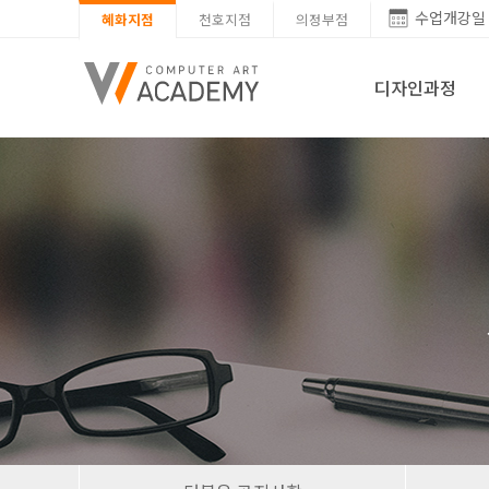
수업개강일
혜화지점
천호지점
의정부점
디자인과정